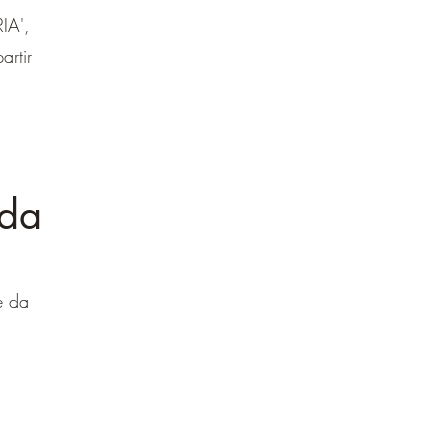
IA',
rtir
ada
e da