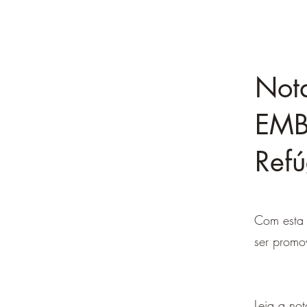
Nota
EMB
Ref
Com esta 
ser prom
Leia a no