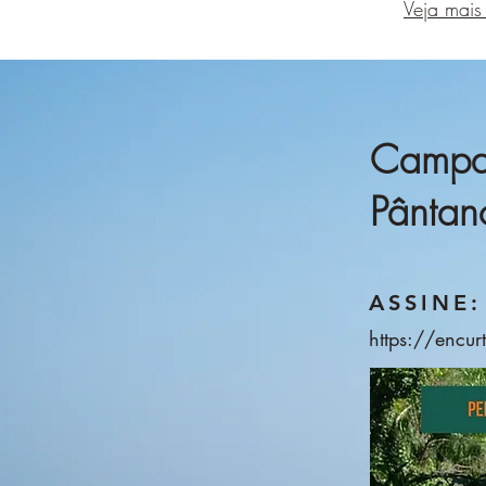
Veja mais
Campan
Pântan
ASSINE:
https://encu