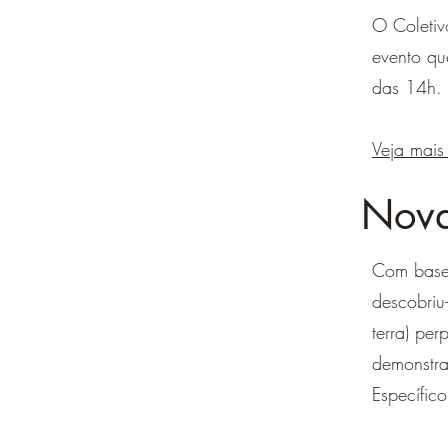
O Coleti
evento qu
das 14h.
Veja mais
Nova
Com base 
descobriu
terra) per
demonstra
Específic