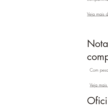
Veja mais 
Nota
comp
Com pesa
Veja mais
Ofic