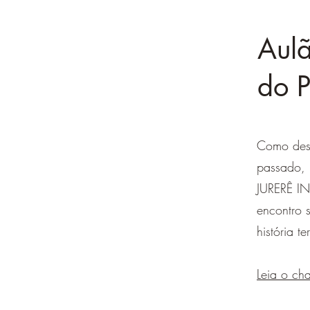
Aulã
do P
Como des
passado, 
JURERÊ IN
encontro 
história ter
Leia o ch