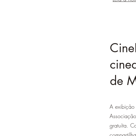
Cine
cine
de M
A exibição
Associação
gratuíta. C
compartilha