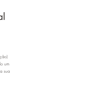
al
ção)
do um
 a sua